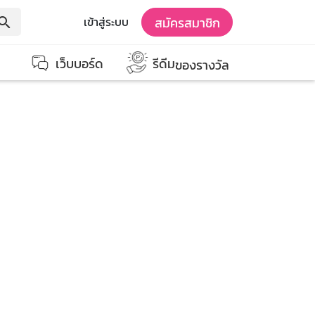
สมัครสมาชิก
เข้าสู่ระบบ
earch
เว็บบอร์ด
รีดีม
ของรางวัล