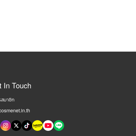
t In Touch
รสมาชิก
osmenet.in.th