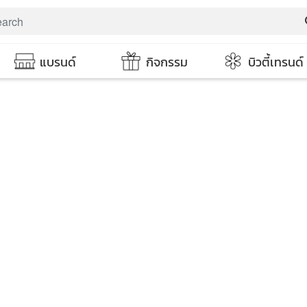
s
แบรนด์
กิจกรรม
บิวตี้เทรนด์