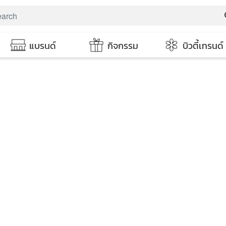
s
แบรนด์
กิจกรรม
บิวตี้เทรนด์