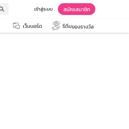
สมัครสมาชิก
เข้าสู่ระบบ
earch
เว็บบอร์ด
รีดีม
ของรางวัล