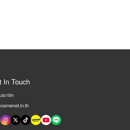
t In Touch
รสมาชิก
osmenet.in.th