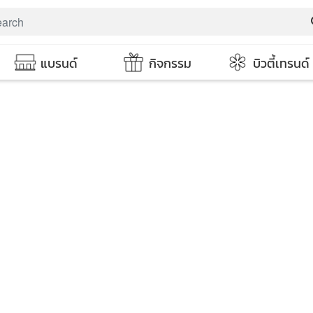
s
แบรนด์
กิจกรรม
บิวตี้เทรนด์