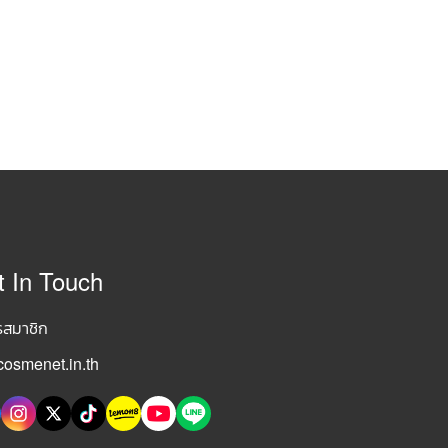
t In Touch
รสมาชิก
osmenet.in.th