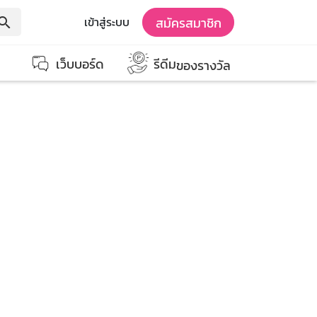
สมัครสมาชิก
เข้าสู่ระบบ
earch
เว็บบอร์ด
รีดีม
ของรางวัล