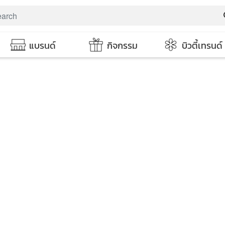
s
แบรนด์
กิจกรรม
บิวตี้เทรนด์