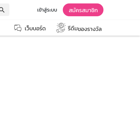
สมัครสมาชิก
เข้าสู่ระบบ
earch
เว็บบอร์ด
รีดีม
ของรางวัล