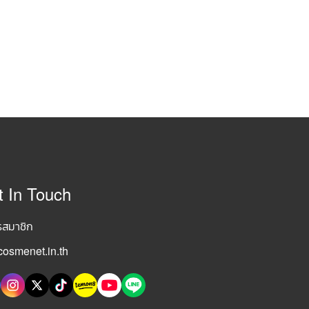
t In Touch
รสมาชิก
osmenet.in.th