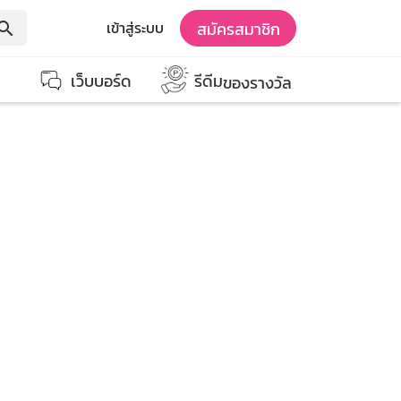
สมัครสมาชิก
เข้าสู่ระบบ
earch
เว็บบอร์ด
รีดีม
ของรางวัล