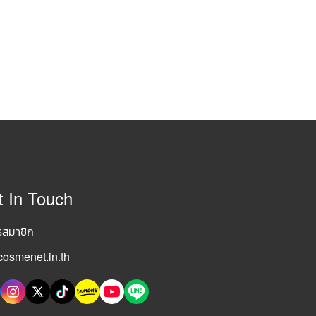
t In Touch
รสมาชิก
osmenet.in.th