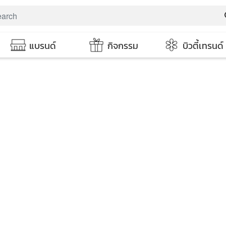
s
แบรนด์
กิจกรรม
บิวตี้เทรนด์