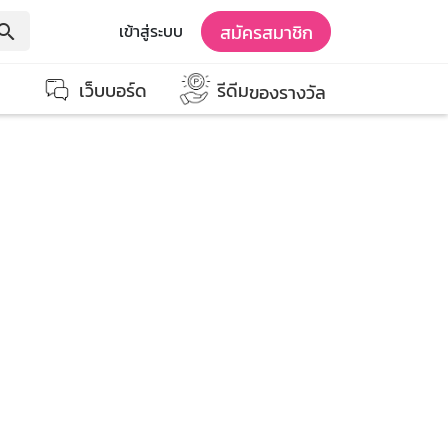
สมัครสมาชิก
เข้าสู่ระบบ
earch
เว็บบอร์ด
รีดีม
ของรางวัล