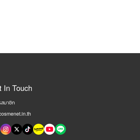
t In Touch
รสมาชิก
osmenet.in.th