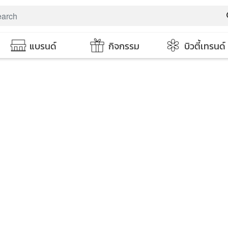
s
แบรนด์
กิจกรรม
บิวตี้เทรนด์