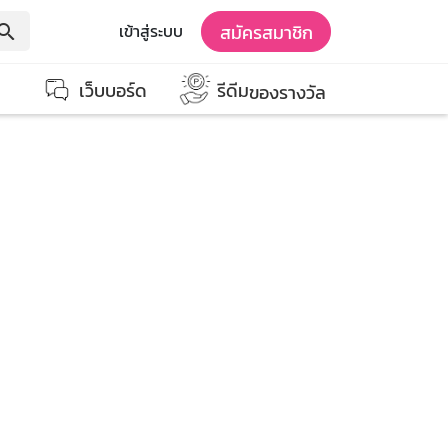
สมัครสมาชิก
เข้าสู่ระบบ
earch
เว็บบอร์ด
รีดีม
ของรางวัล