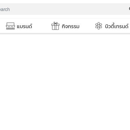
s
แบรนด์
กิจกรรม
บิวตี้เทรนด์