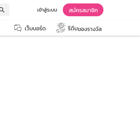
สมัครสมาชิก
เข้าสู่ระบบ
earch
เว็บบอร์ด
รีดีม
ของรางวัล