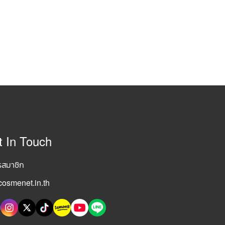
t In Touch
รสมาชิก
osmenet.in.th