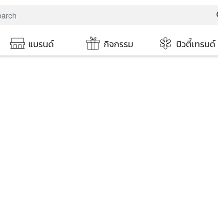
s
แบรนด์
กิจกรรม
บิวตี้เทรนด์