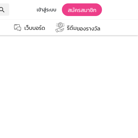
สมัครสมาชิก
เข้าสู่ระบบ
earch
เว็บบอร์ด
รีดีม
ของรางวัล