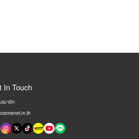
t In Touch
รสมาชิก
osmenet.in.th