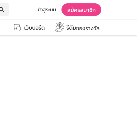
สมัครสมาชิก
เข้าสู่ระบบ
earch
เว็บบอร์ด
รีดีม
ของรางวัล