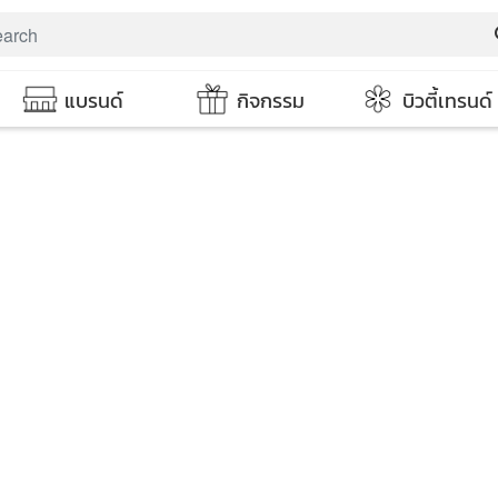
s
แบรนด์
กิจกรรม
บิวตี้เทรนด์