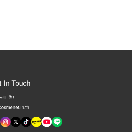
t In Touch
รสมาชิก
osmenet.in.th