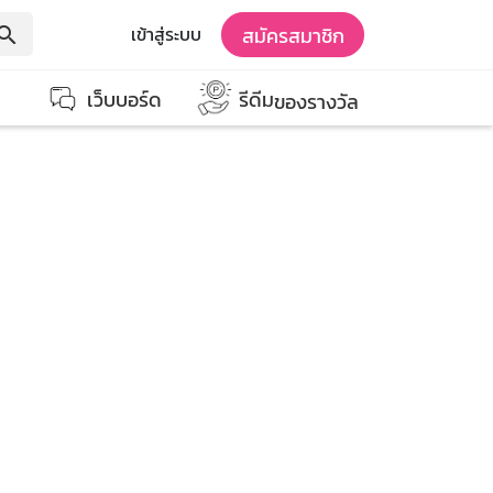
สมัครสมาชิก
เข้าสู่ระบบ
earch
เว็บบอร์ด
รีดีม
ของรางวัล