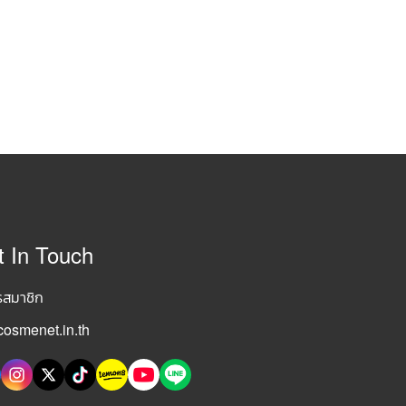
t In Touch
รสมาชิก
osmenet.in.th