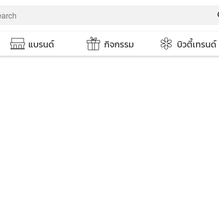
s
แบรนด์
กิจกรรม
บิวตี้เทรนด์