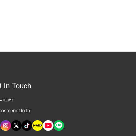
t In Touch
รสมาชิก
osmenet.in.th