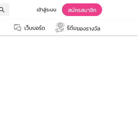
สมัครสมาชิก
เข้าสู่ระบบ
earch
เว็บบอร์ด
รีดีม
ของรางวัล