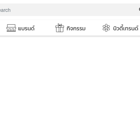
s
แบรนด์
กิจกรรม
บิวตี้เทรนด์