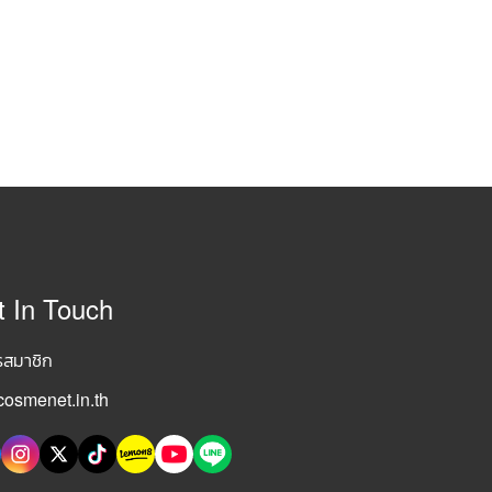
t In Touch
รสมาชิก
osmenet.in.th