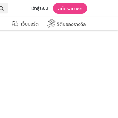
สมัครสมาชิก
เข้าสู่ระบบ
earch
เว็บบอร์ด
รีดีม
ของรางวัล