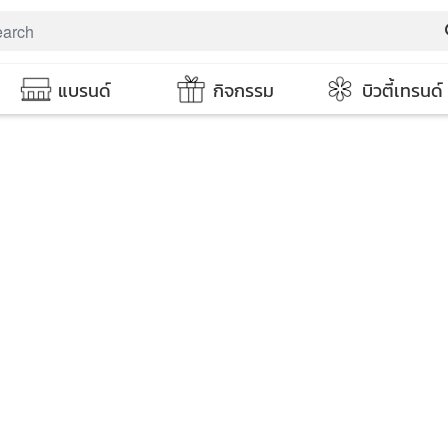
s
แบรนด์
กิจกรรม
บิวตี้เทรนด์