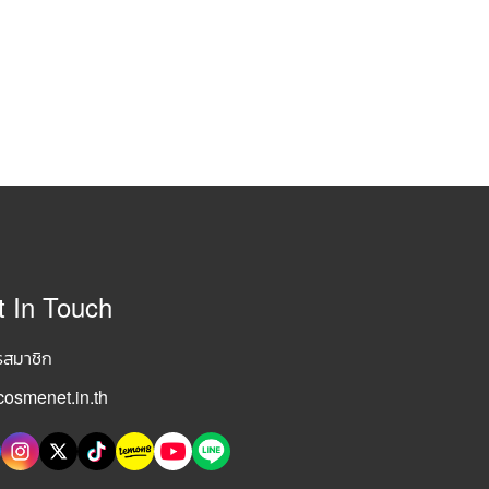
t In Touch
รสมาชิก
osmenet.in.th