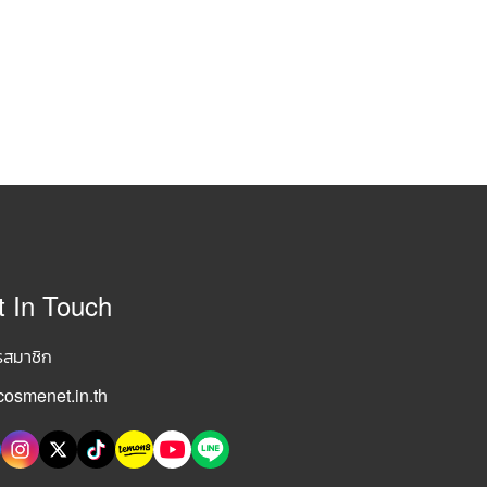
t In Touch
รสมาชิก
osmenet.in.th