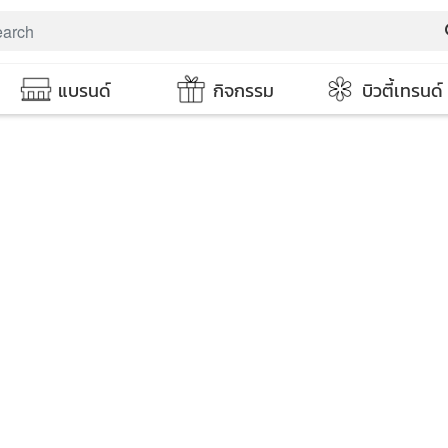
s
แบรนด์
กิจกรรม
บิวตี้เทรนด์