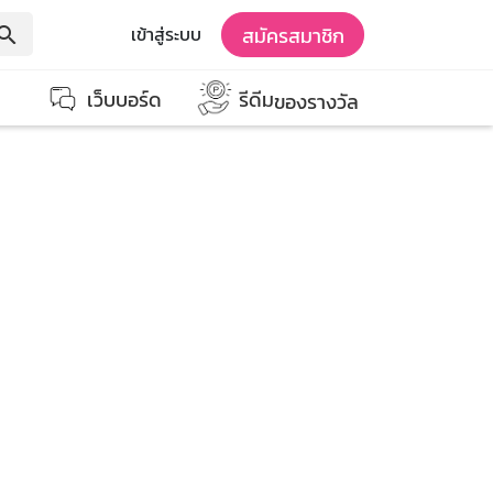
สมัครสมาชิก
เข้าสู่ระบบ
earch
เว็บบอร์ด
รีดีม
ของรางวัล