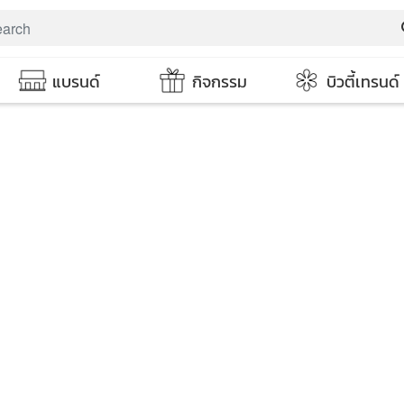
s
แบรนด์
กิจกรรม
บิวตี้เทรนด์