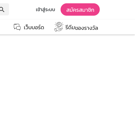
สมัครสมาชิก
เข้าสู่ระบบ
earch
เว็บบอร์ด
รีดีม
ของรางวัล