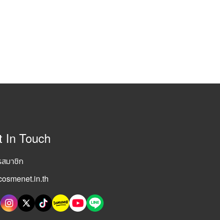
t In Touch
รสมาชิก
osmenet.in.th