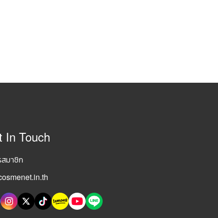
t In Touch
รสมาชิก
osmenet.in.th