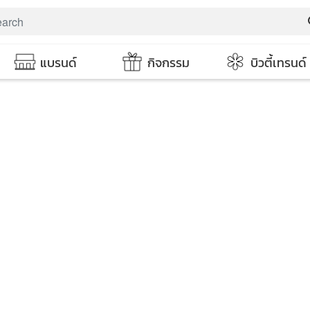
s
แบรนด์
กิจกรรม
บิวตี้เทรนด์