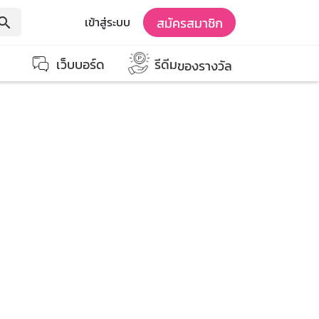
สมัครสมาชิก
เข้าสู่ระบบ
earch
เว็บบอร์ด
รีดีม
ของรางวัล