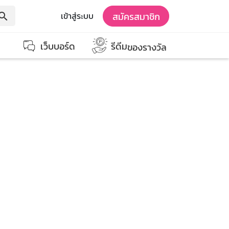
สมัครสมาชิก
เข้าสู่ระบบ
earch
เว็บบอร์ด
รีดีม
ของรางวัล