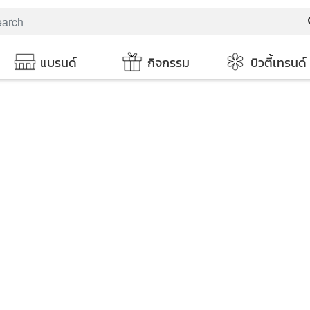
s
แบรนด์
กิจกรรม
บิวตี้เทรนด์