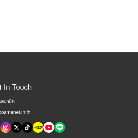
t In Touch
รสมาชิก
osmenet.in.th