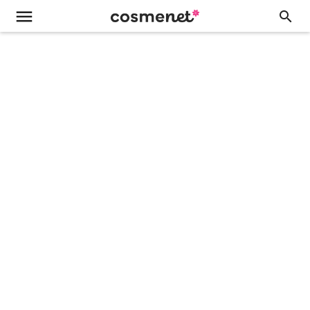
menu
search