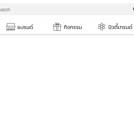
s
แบรนด์
กิจกรรม
บิวตี้เทรนด์