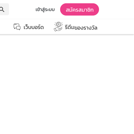
สมัครสมาชิก
เข้าสู่ระบบ
earch
เว็บบอร์ด
รีดีม
ของรางวัล