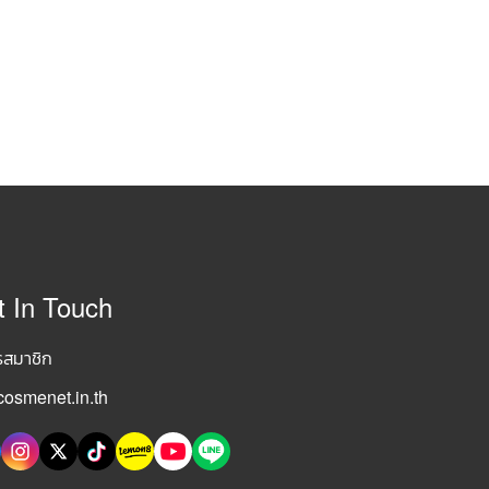
t In Touch
รสมาชิก
osmenet.in.th