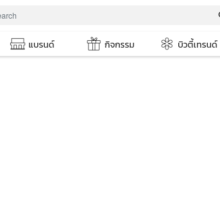
s
แบรนด์
กิจกรรม
บิวตี้เทรนด์