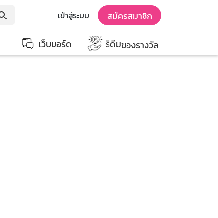
สมัครสมาชิก
เข้าสู่ระบบ
earch
เว็บบอร์ด
รีดีม
ของรางวัล