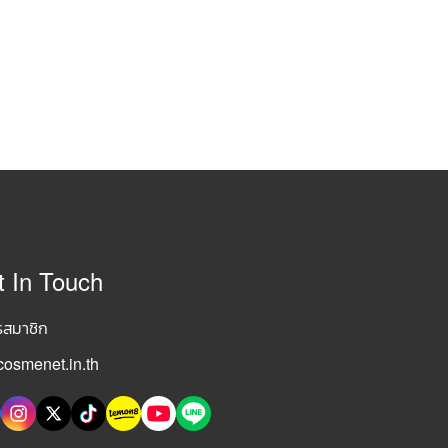
t In Touch
รสมาชิก
osmenet.in.th