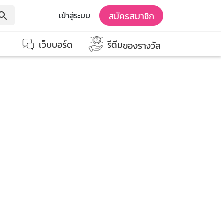
สมัครสมาชิก
เข้าสู่ระบบ
earch
เว็บบอร์ด
รีดีม
ของรางวัล