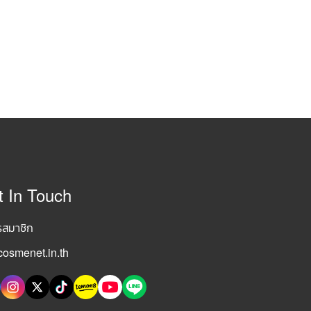
t In Touch
รสมาชิก
osmenet.in.th