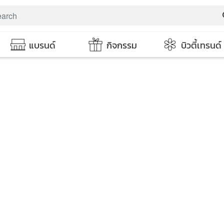
s
แบรนด์
กิจกรรม
บิวตี้เทรนด์