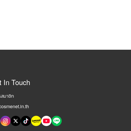
t In Touch
รสมาชิก
osmenet.in.th