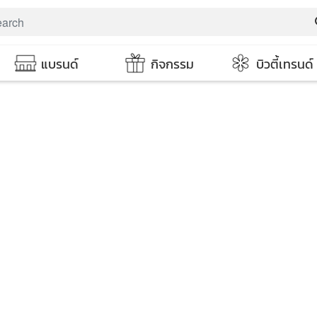
s
แบรนด์
กิจกรรม
บิวตี้เทรนด์