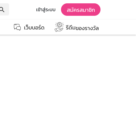
สมัครสมาชิก
เข้าสู่ระบบ
earch
เว็บบอร์ด
รีดีม
ของรางวัล