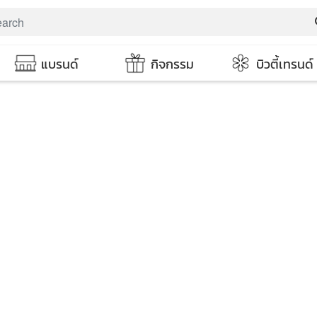
s
แบรนด์
กิจกรรม
บิวตี้เทรนด์