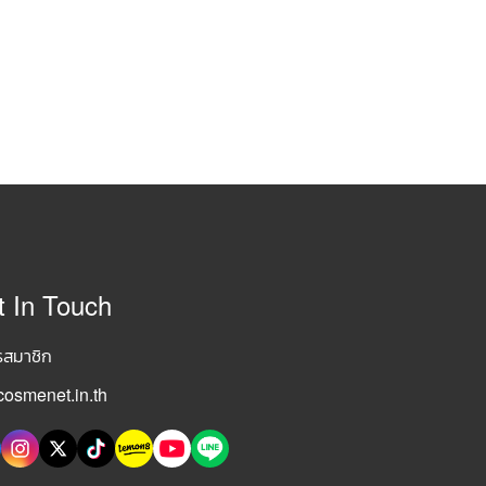
t In Touch
รสมาชิก
osmenet.in.th