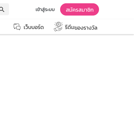
สมัครสมาชิก
เข้าสู่ระบบ
earch
เว็บบอร์ด
รีดีม
ของรางวัล