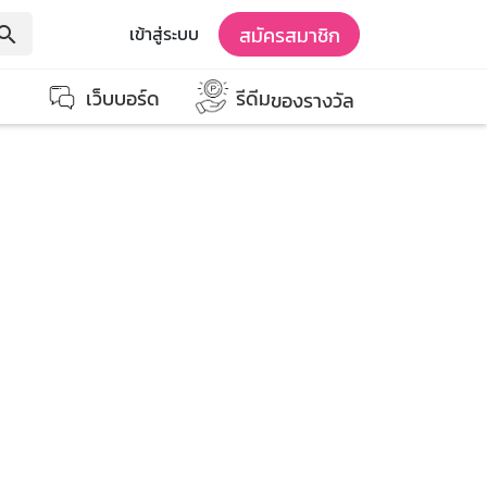
สมัครสมาชิก
เข้าสู่ระบบ
earch
เว็บบอร์ด
รีดีม
ของรางวัล