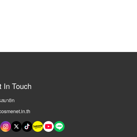
t In Touch
รสมาชิก
osmenet.in.th