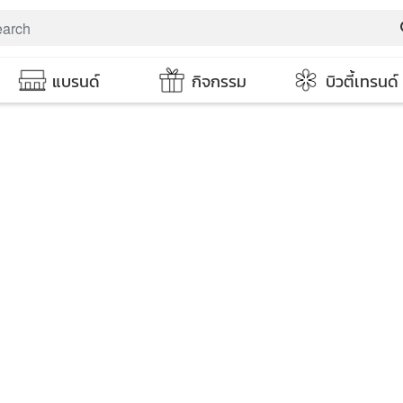
s
แบรนด์
กิจกรรม
บิวตี้เทรนด์