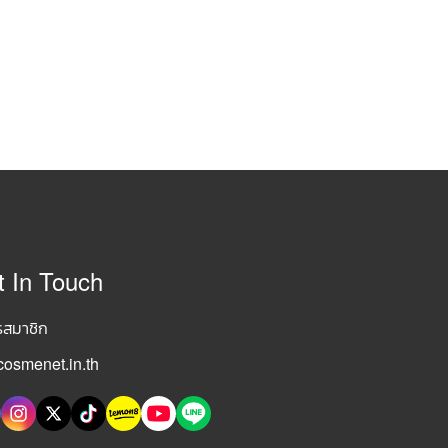
t In Touch
รสมาชิก
osmenet.in.th