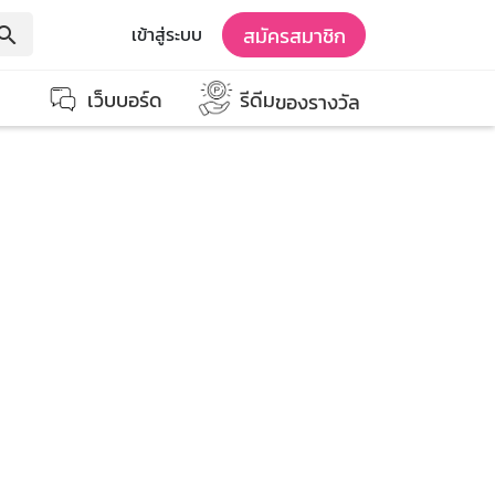
สมัครสมาชิก
เข้าสู่ระบบ
earch
เว็บบอร์ด
รีดีม
ของรางวัล