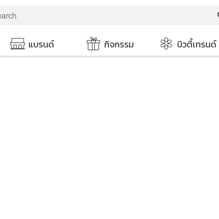
s
แบรนด์
กิจกรรม
บิวตี้เทรนด์