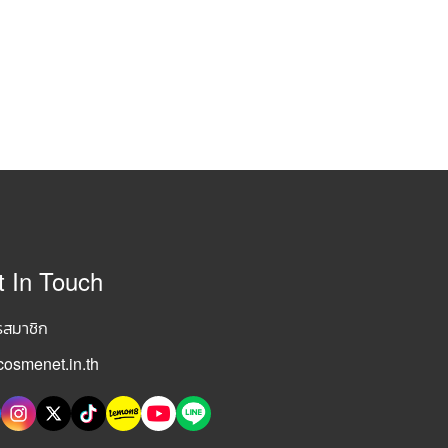
t In Touch
รสมาชิก
osmenet.in.th