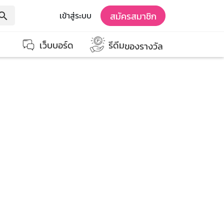
สมัครสมาชิก
เข้าสู่ระบบ
earch
เว็บบอร์ด
รีดีม
ของรางวัล