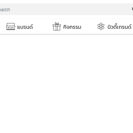
s
แบรนด์
กิจกรรม
บิวตี้เทรนด์