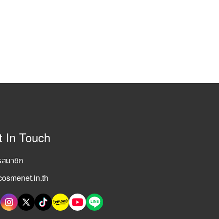
t In Touch
รสมาชิก
osmenet.in.th