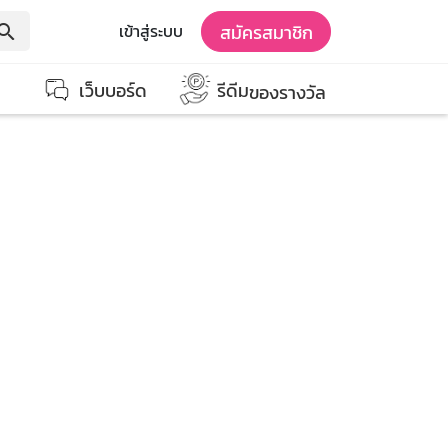
สมัครสมาชิก
เข้าสู่ระบบ
earch
เว็บบอร์ด
รีดีม
ของรางวัล