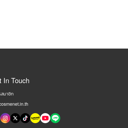
t In Touch
รสมาชิก
osmenet.in.th