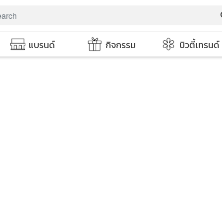
s
แบรนด์
กิจกรรม
บิวตี้เทรนด์