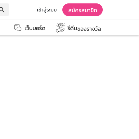
สมัครสมาชิก
เข้าสู่ระบบ
earch
เว็บบอร์ด
รีดีม
ของรางวัล