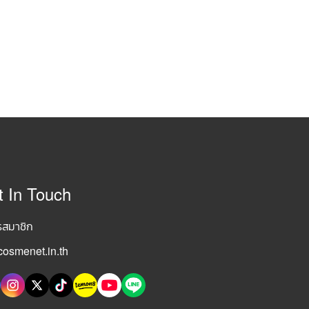
t In Touch
รสมาชิก
osmenet.in.th