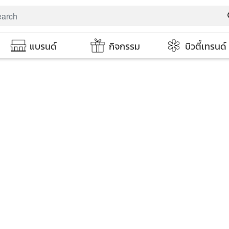
s
แบรนด์
กิจกรรม
บิวตี้เทรนด์