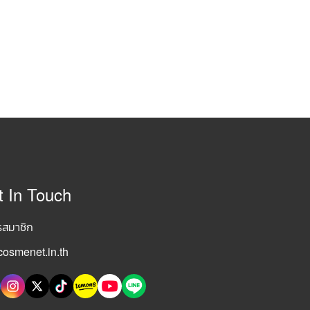
t In Touch
รสมาชิก
osmenet.in.th