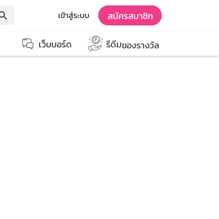
สมัครสมาชิก
เข้าสู่ระบบ
earch
เว็บบอร์ด
รีดีม
ของรางวัล