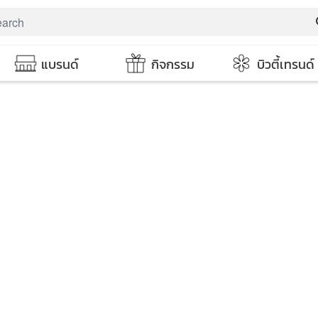
s
แบรนด์
กิจกรรม
บิวตี้เทรนด์