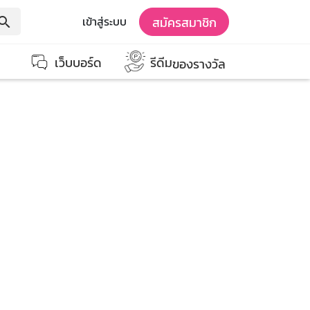
สมัครสมาชิก
เข้าสู่ระบบ
earch
เว็บบอร์ด
รีดีม
ของรางวัล