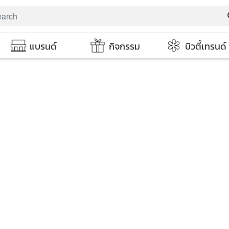
s
แบรนด์
กิจกรรม
บิวตี้เทรนด์