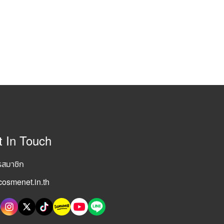
t In Touch
รสมาชิก
osmenet.in.th