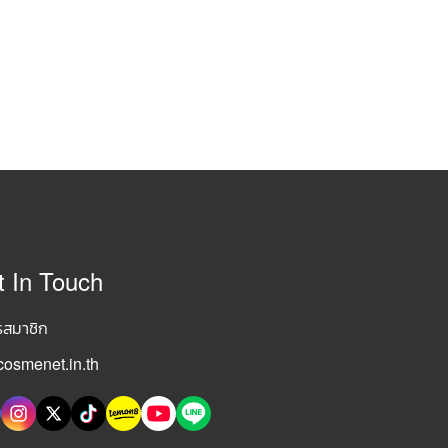
t In Touch
รสมาชิก
osmenet.in.th