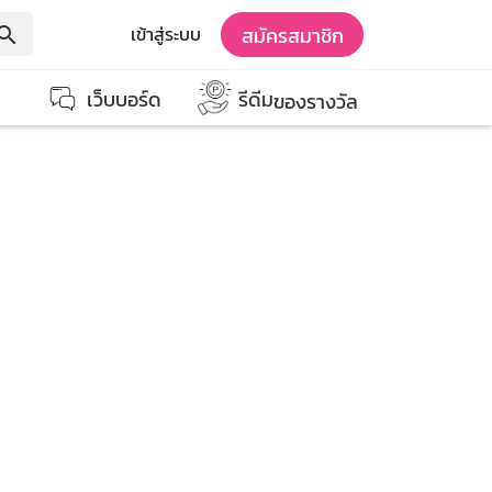
สมัครสมาชิก
เข้าสู่ระบบ
earch
เว็บบอร์ด
รีดีม
ของรางวัล