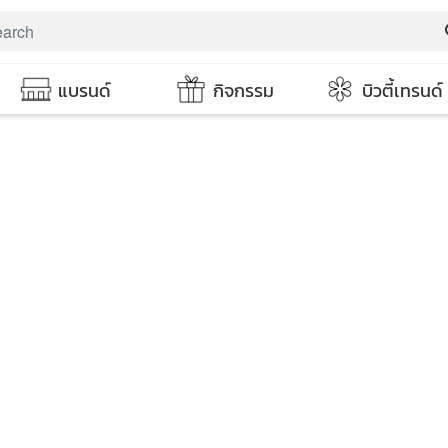
s
แบรนด์
กิจกรรม
บิวตี้เทรนด์