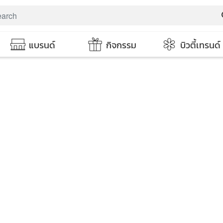
s
แบรนด์
กิจกรรม
บิวตี้เทรนด์