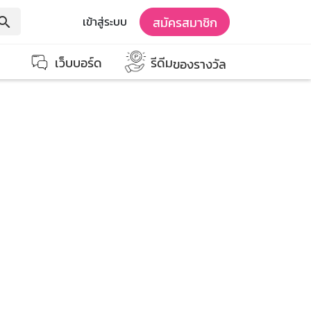
สมัครสมาชิก
เข้าสู่ระบบ
earch
เว็บบอร์ด
รีดีม
ของรางวัล