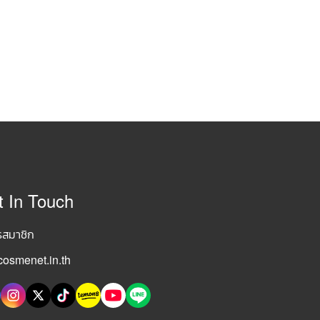
t In Touch
รสมาชิก
osmenet.in.th