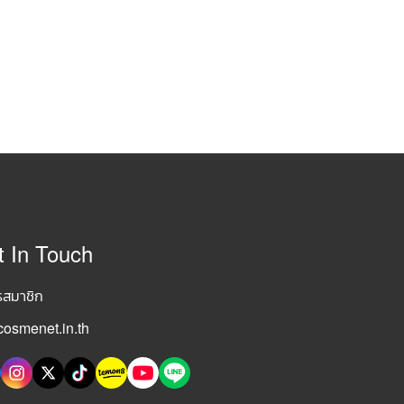
t In Touch
รสมาชิก
osmenet.in.th