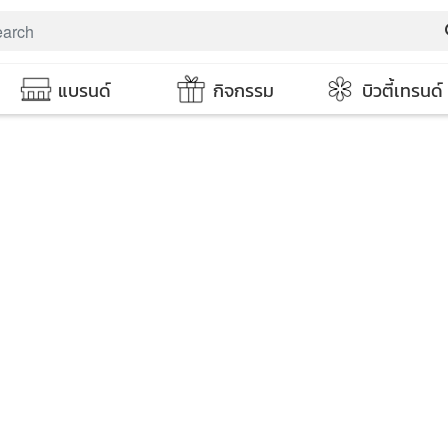
s
แบรนด์
กิจกรรม
บิวตี้เทรนด์