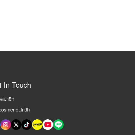
t In Touch
รสมาชิก
osmenet.in.th