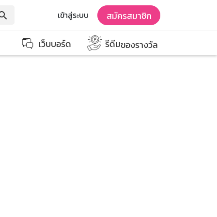
สมัครสมาชิก
เข้าสู่ระบบ
earch
เว็บบอร์ด
รีดีม
ของรางวัล