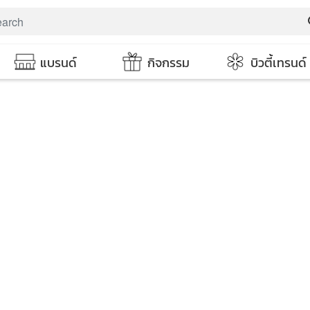
s
แบรนด์
กิจกรรม
บิวตี้เทรนด์