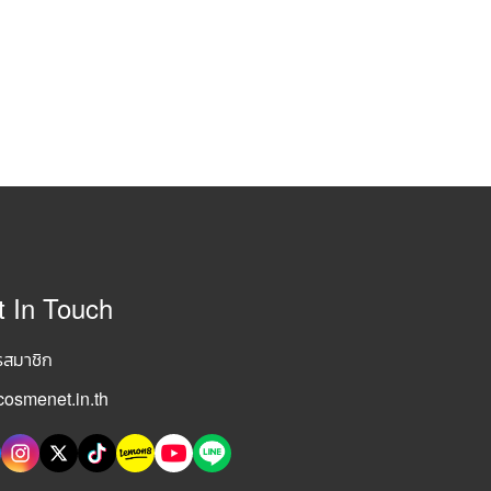
t In Touch
รสมาชิก
osmenet.in.th