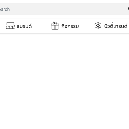
s
แบรนด์
กิจกรรม
บิวตี้เทรนด์