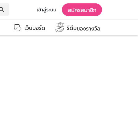
สมัครสมาชิก
เข้าสู่ระบบ
earch
เว็บบอร์ด
รีดีม
ของรางวัล