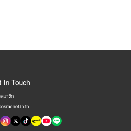
t In Touch
รสมาชิก
osmenet.in.th