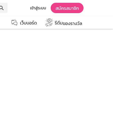
สมัครสมาชิก
เข้าสู่ระบบ
earch
เว็บบอร์ด
รีดีม
ของรางวัล