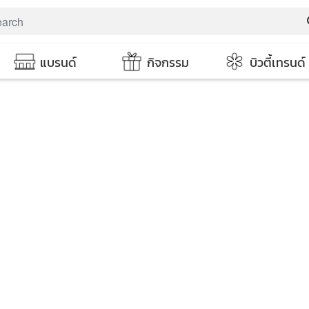
s
แบรนด์
กิจกรรม
บิวตี้เทรนด์