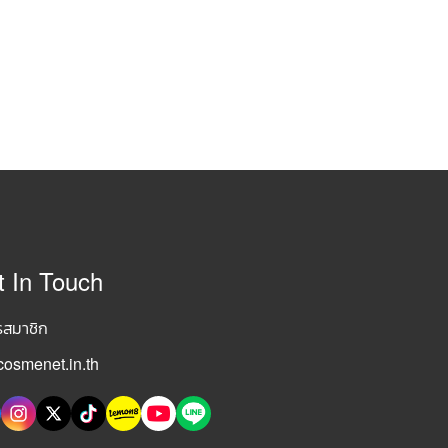
t In Touch
รสมาชิก
osmenet.in.th