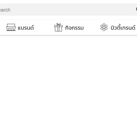
s
แบรนด์
กิจกรรม
บิวตี้เทรนด์