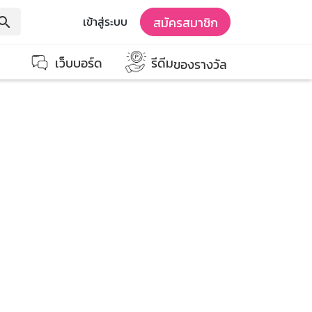
สมัครสมาชิก
เข้าสู่ระบบ
earch
เว็บบอร์ด
รีดีม
ของรางวัล