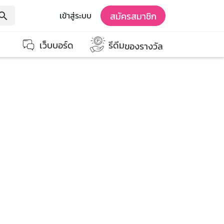
สมัครสมาชิก
เข้าสู่ระบบ
earch
เว็บบอร์ด
รีดีม
ของรางวัล