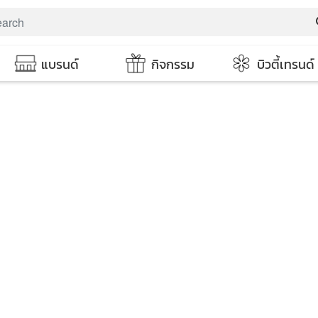
s
แบรนด์
กิจกรรม
บิวตี้เทรนด์