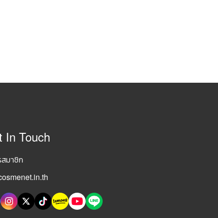
t In Touch
รสมาชิก
osmenet.in.th