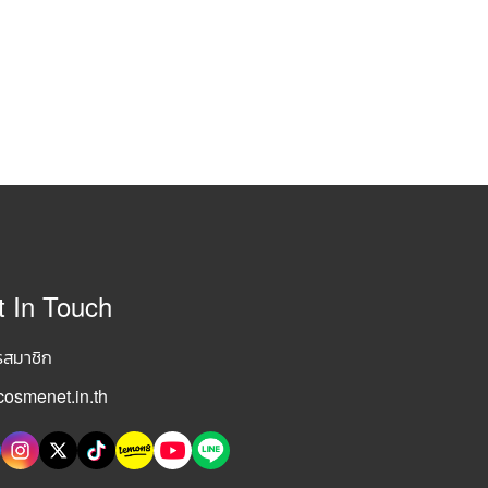
t In Touch
รสมาชิก
osmenet.in.th