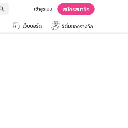
สมัครสมาชิก
เข้าสู่ระบบ
earch
เว็บบอร์ด
รีดีม
ของรางวัล