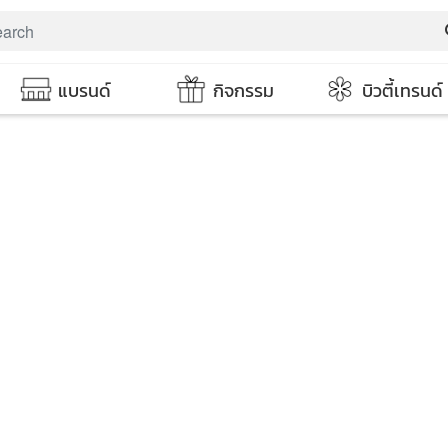
s
แบรนด์
กิจกรรม
บิวตี้เทรนด์