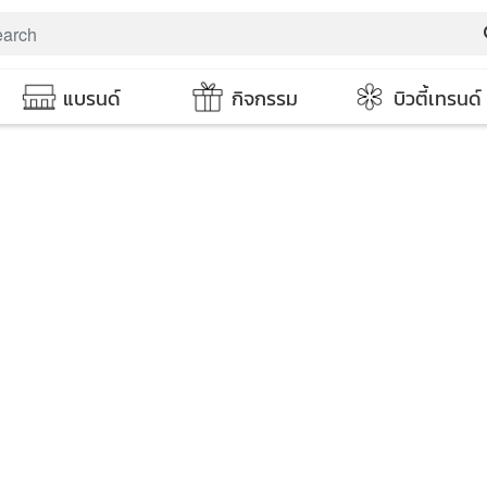
s
แบรนด์
กิจกรรม
บิวตี้เทรนด์