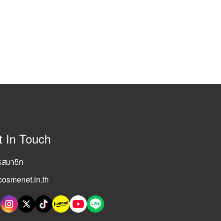
t In Touch
รสมาชิก
osmenet.in.th