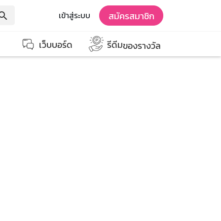
สมัครสมาชิก
เข้าสู่ระบบ
earch
เว็บบอร์ด
รีดีม
ของรางวัล