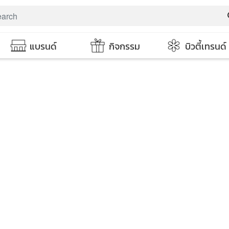
s
แบรนด์
กิจกรรม
บิวตี้เทรนด์