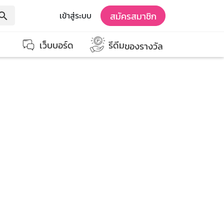
สมัครสมาชิก
เข้าสู่ระบบ
earch
เว็บบอร์ด
รีดีม
ของรางวัล