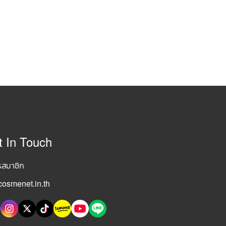
t In Touch
รสมาชิก
osmenet.in.th