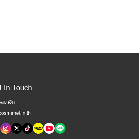
t In Touch
รสมาชิก
osmenet.in.th