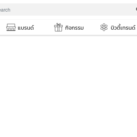
s
แบรนด์
กิจกรรม
บิวตี้เทรนด์