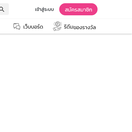
สมัครสมาชิก
เข้าสู่ระบบ
earch
เว็บบอร์ด
รีดีม
ของรางวัล