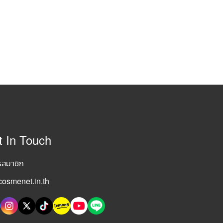
t In Touch
รสมาชิก
osmenet.in.th