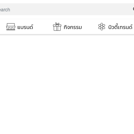
s
แบรนด์
กิจกรรม
บิวตี้เทรนด์