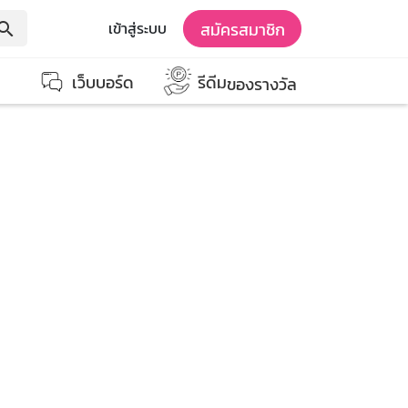
สมัครสมาชิก
เข้าสู่ระบบ
earch
เว็บบอร์ด
รีดีม
ของรางวัล