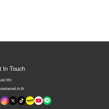
t In Touch
รสมาชิก
osmenet.in.th