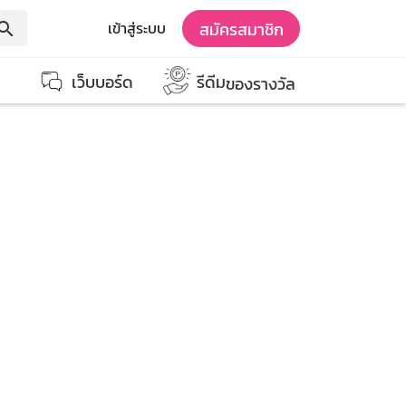
สมัครสมาชิก
เข้าสู่ระบบ
earch
เว็บบอร์ด
รีดีม
ของรางวัล