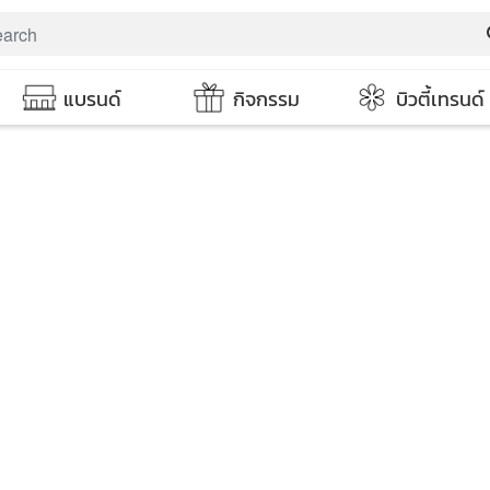
s
แบรนด์
กิจกรรม
บิวตี้เทรนด์