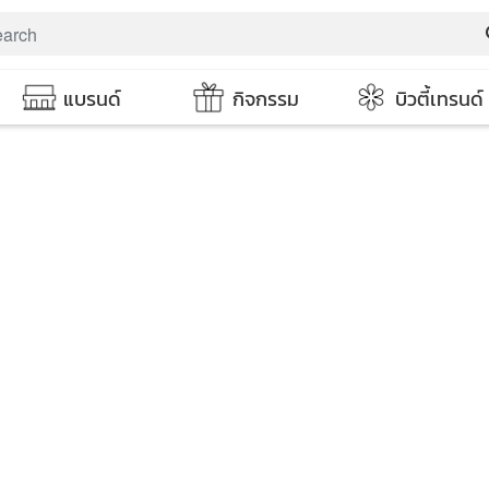
s
แบรนด์
กิจกรรม
บิวตี้เทรนด์