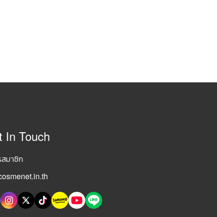
t In Touch
รสมาชิก
osmenet.in.th