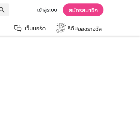
สมัครสมาชิก
เข้าสู่ระบบ
earch
เว็บบอร์ด
รีดีม
ของรางวัล